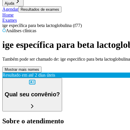
Ajuda
Agendar
Resultados de exames
Home
Exames
ige específica para beta lactoglobulina (f77)
Análises clínicas
ige específica para beta lactoglo
Também pode ser chamado de:
ige especifico para beta lactoglobulina
Mostrar mais nomes
Resultado em até
2 dias úteis
Qual seu convênio?
Sobre o atendimento