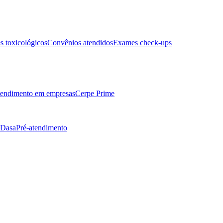
 toxicológicos
Convênios atendidos
Exames check-ups
endimento em empresas
Cerpe Prime
 Dasa
Pré-atendimento