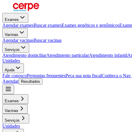
Exames
Agendar exames
Buscar exames
Exames genéticos e genômicos
Exames
Vacinas
Agendar vacinas
Buscar vacinas
Serviços
Atendimento domiciliar
Atendimento particular
Atendimento infantil
At
Unidades
Ajuda
Fale conosco
Perguntas frequentes
Peça sua nota fiscal
Conheça o Nav
Agendar
Resultados
Exames
Vacinas
Serviços
Unidades