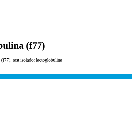
bulina (f77)
 (f77), rast isolado: lactoglobulina