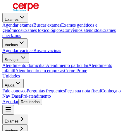
Exames
Agendar exames
Buscar exames
Exames genéticos e
genômicos
Exames toxicológicos
Convênios atendidos
Exames
check-ups
Vacinas
Agendar vacinas
Buscar vacinas
Serviços
Atendimento domiciliar
Atendimento particular
Atendimento
infantil
Atendimento em empresas
Cerpe Prime
Unidades
Ajuda
Fale conosco
Perguntas frequentes
Peça sua nota fiscal
Conheça o
Nav Dasa
Pré-atendimento
Agendar
Resultados
Exames
Vacinas