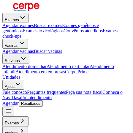
Exames
Agendar exames
Buscar exames
Exames genéticos e
genômicos
Exames toxicológicos
Convênios atendidos
Exames
check-ups
Vacinas
Agendar vacinas
Buscar vacinas
Serviços
Atendimento domiciliar
Atendimento particular
Atendimento
infantil
Atendimento em empresas
Cerpe Prime
Unidades
Ajuda
Fale conosco
Perguntas frequentes
Peça sua nota fiscal
Conheça o
Nav Dasa
Pré-atendimento
Agendar
Resultados
Exames
Vacinas