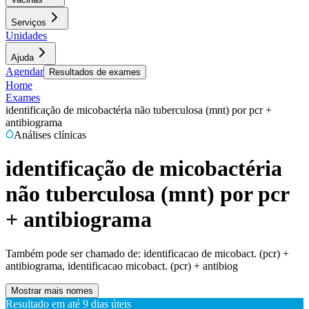
Serviços
Unidades
Ajuda
Agendar
Resultados de exames
Home
Exames
identificação de micobactéria não tuberculosa (mnt) por pcr +
antibiograma
Análises clínicas
identificação de micobactéria
não tuberculosa (mnt) por pcr
+ antibiograma
Também pode ser chamado de:
identificacao de micobact. (pcr) +
antibiograma, identificacao micobact. (pcr) + antibiog
Mostrar mais nomes
Resultado em até
9 dias úteis