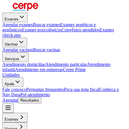
Exames
Agendar exames
Buscar exames
Exames genéticos e
genômicos
Exames toxicológicos
Convênios atendidos
Exames
check-ups
Vacinas
Agendar vacinas
Buscar vacinas
Serviços
Atendimento domiciliar
Atendimento particular
Atendimento
infantil
Atendimento em empresas
Cerpe Prime
Unidades
Ajuda
Fale conosco
Perguntas frequentes
Peça sua nota fiscal
Conheça o
Nav Dasa
Pré-atendimento
Agendar
Resultados
Exames
Vacinas