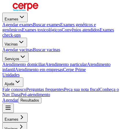
Exames
Agendar exames
Buscar exames
Exames genéticos e
genômicos
Exames toxicológicos
Convênios atendidos
Exames
check-ups
Vacinas
Agendar vacinas
Buscar vacinas
Serviços
Atendimento domiciliar
Atendimento particular
Atendimento
infantil
Atendimento em empresas
Cerpe Prime
Unidades
Ajuda
Fale conosco
Perguntas frequentes
Peça sua nota fiscal
Conheça o
Nav Dasa
Pré-atendimento
Agendar
Resultados
Exames
Vacinas