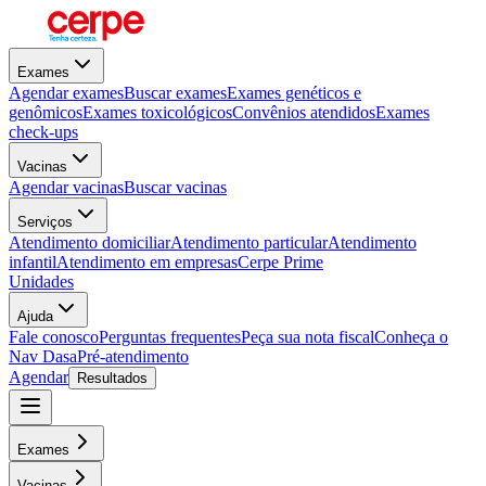
Exames
Agendar exames
Buscar exames
Exames genéticos e
genômicos
Exames toxicológicos
Convênios atendidos
Exames
check-ups
Vacinas
Agendar vacinas
Buscar vacinas
Serviços
Atendimento domiciliar
Atendimento particular
Atendimento
infantil
Atendimento em empresas
Cerpe Prime
Unidades
Ajuda
Fale conosco
Perguntas frequentes
Peça sua nota fiscal
Conheça o
Nav Dasa
Pré-atendimento
Agendar
Resultados
Exames
Vacinas