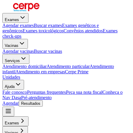
Exames
Agendar exames
Buscar exames
Exames genéticos e
genômicos
Exames toxicológicos
Convênios atendidos
Exames
check-ups
Vacinas
Agendar vacinas
Buscar vacinas
Serviços
Atendimento domiciliar
Atendimento particular
Atendimento
infantil
Atendimento em empresas
Cerpe Prime
Unidades
Ajuda
Fale conosco
Perguntas frequentes
Peça sua nota fiscal
Conheça o
Nav Dasa
Pré-atendimento
Agendar
Resultados
Exames
Vacinas