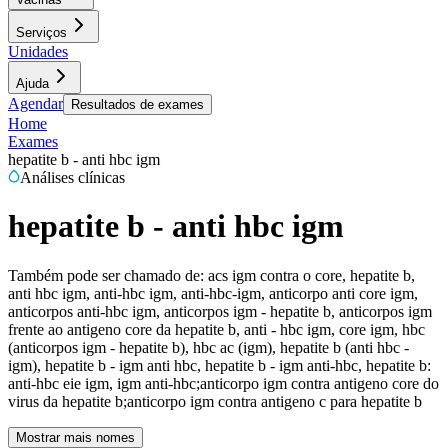
Serviços
Unidades
Ajuda
Agendar
Resultados de exames
Home
Exames
hepatite b - anti hbc igm
Análises clínicas
hepatite b - anti hbc igm
Também pode ser chamado de:
acs igm contra o core, hepatite b,
anti hbc igm, anti-hbc igm, anti-hbc-igm, anticorpo anti core igm,
anticorpos anti-hbc igm, anticorpos igm - hepatite b, anticorpos igm
frente ao antigeno core da hepatite b, anti - hbc igm, core igm, hbc
(anticorpos igm - hepatite b), hbc ac (igm), hepatite b (anti hbc -
igm), hepatite b - igm anti hbc, hepatite b - igm anti-hbc, hepatite b:
anti-hbc eie igm, igm anti-hbc;anticorpo igm contra antigeno core do
virus da hepatite b;anticorpo igm contra antigeno c para hepatite b
Mostrar mais nomes