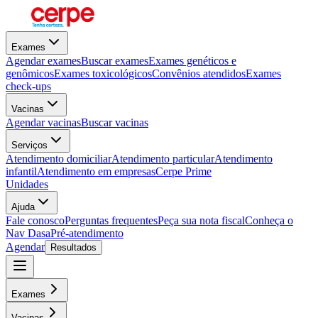
Exames
Agendar exames
Buscar exames
Exames genéticos e
genômicos
Exames toxicológicos
Convênios atendidos
Exames
check-ups
Vacinas
Agendar vacinas
Buscar vacinas
Serviços
Atendimento domiciliar
Atendimento particular
Atendimento
infantil
Atendimento em empresas
Cerpe Prime
Unidades
Ajuda
Fale conosco
Perguntas frequentes
Peça sua nota fiscal
Conheça o
Nav Dasa
Pré-atendimento
Agendar
Resultados
Exames
Vacinas