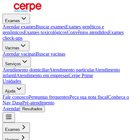
Exames
Agendar exames
Buscar exames
Exames genéticos e
genômicos
Exames toxicológicos
Convênios atendidos
Exames
check-ups
Vacinas
Agendar vacinas
Buscar vacinas
Serviços
Atendimento domiciliar
Atendimento particular
Atendimento
infantil
Atendimento em empresas
Cerpe Prime
Unidades
Ajuda
Fale conosco
Perguntas frequentes
Peça sua nota fiscal
Conheça o
Nav Dasa
Pré-atendimento
Agendar
Resultados
Exames
Vacinas