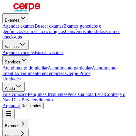
Exames
Agendar exames
Buscar exames
Exames genéticos e
genômicos
Exames toxicológicos
Convênios atendidos
Exames
check-ups
Vacinas
Agendar vacinas
Buscar vacinas
Serviços
Atendimento domiciliar
Atendimento particular
Atendimento
infantil
Atendimento em empresas
Cerpe Prime
Unidades
Ajuda
Fale conosco
Perguntas frequentes
Peça sua nota fiscal
Conheça o
Nav Dasa
Pré-atendimento
Agendar
Resultados
Exames
Vacinas