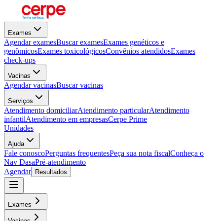
Exames
Agendar exames
Buscar exames
Exames genéticos e
genômicos
Exames toxicológicos
Convênios atendidos
Exames
check-ups
Vacinas
Agendar vacinas
Buscar vacinas
Serviços
Atendimento domiciliar
Atendimento particular
Atendimento
infantil
Atendimento em empresas
Cerpe Prime
Unidades
Ajuda
Fale conosco
Perguntas frequentes
Peça sua nota fiscal
Conheça o
Nav Dasa
Pré-atendimento
Agendar
Resultados
Exames
Vacinas