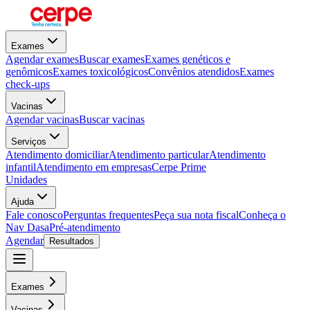
Exames
Agendar exames
Buscar exames
Exames genéticos e
genômicos
Exames toxicológicos
Convênios atendidos
Exames
check-ups
Vacinas
Agendar vacinas
Buscar vacinas
Serviços
Atendimento domiciliar
Atendimento particular
Atendimento
infantil
Atendimento em empresas
Cerpe Prime
Unidades
Ajuda
Fale conosco
Perguntas frequentes
Peça sua nota fiscal
Conheça o
Nav Dasa
Pré-atendimento
Agendar
Resultados
Exames
Vacinas