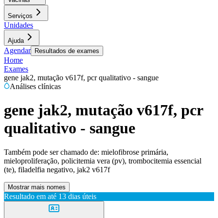
Serviços
Unidades
Ajuda
Agendar
Resultados de exames
Home
Exames
gene jak2, mutação v617f, pcr qualitativo - sangue
Análises clínicas
gene jak2, mutação v617f, pcr
qualitativo - sangue
Também pode ser chamado de:
mielofibrose primária,
mieloproliferação, policitemia vera (pv), trombocitemia essencial
(te), filadelfia negativo, jak2 v617f
Mostrar mais nomes
Resultado em até
13 dias úteis