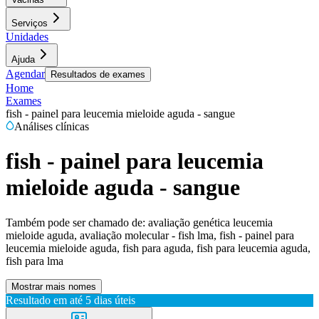
Serviços
Unidades
Ajuda
Agendar
Resultados de exames
Home
Exames
fish - painel para leucemia mieloide aguda - sangue
Análises clínicas
fish - painel para leucemia
mieloide aguda - sangue
Também pode ser chamado de:
avaliação genética leucemia
mieloide aguda, avaliação molecular - fish lma, fish - painel para
leucemia mieloide aguda, fish para aguda, fish para leucemia aguda,
fish para lma
Mostrar mais nomes
Resultado em até
5 dias úteis