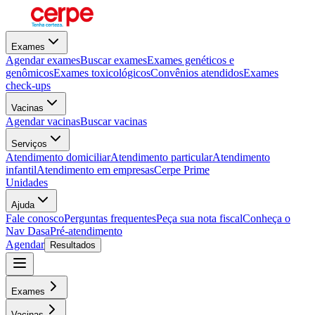
Exames
Agendar exames
Buscar exames
Exames genéticos e
genômicos
Exames toxicológicos
Convênios atendidos
Exames
check-ups
Vacinas
Agendar vacinas
Buscar vacinas
Serviços
Atendimento domiciliar
Atendimento particular
Atendimento
infantil
Atendimento em empresas
Cerpe Prime
Unidades
Ajuda
Fale conosco
Perguntas frequentes
Peça sua nota fiscal
Conheça o
Nav Dasa
Pré-atendimento
Agendar
Resultados
Exames
Vacinas