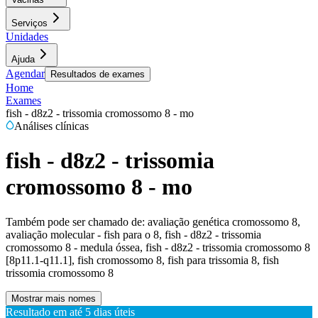
Serviços
Unidades
Ajuda
Agendar
Resultados de exames
Home
Exames
fish - d8z2 - trissomia cromossomo 8 - mo
Análises clínicas
fish - d8z2 - trissomia
cromossomo 8 - mo
Também pode ser chamado de:
avaliação genética cromossomo 8,
avaliação molecular - fish para o 8, fish - d8z2 - trissomia
cromossomo 8 - medula óssea, fish - d8z2 - trissomia cromossomo 8
[8p11.1-q11.1], fish cromossomo 8, fish para trissomia 8, fish
trissomia cromossomo 8
Mostrar mais nomes
Resultado em até
5 dias úteis