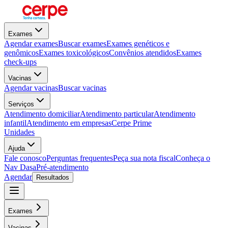
Exames
Agendar exames
Buscar exames
Exames genéticos e
genômicos
Exames toxicológicos
Convênios atendidos
Exames
check-ups
Vacinas
Agendar vacinas
Buscar vacinas
Serviços
Atendimento domiciliar
Atendimento particular
Atendimento
infantil
Atendimento em empresas
Cerpe Prime
Unidades
Ajuda
Fale conosco
Perguntas frequentes
Peça sua nota fiscal
Conheça o
Nav Dasa
Pré-atendimento
Agendar
Resultados
Exames
Vacinas