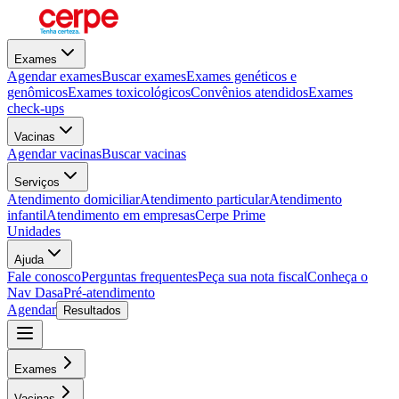
Exames
Agendar exames
Buscar exames
Exames genéticos e
genômicos
Exames toxicológicos
Convênios atendidos
Exames
check-ups
Vacinas
Agendar vacinas
Buscar vacinas
Serviços
Atendimento domiciliar
Atendimento particular
Atendimento
infantil
Atendimento em empresas
Cerpe Prime
Unidades
Ajuda
Fale conosco
Perguntas frequentes
Peça sua nota fiscal
Conheça o
Nav Dasa
Pré-atendimento
Agendar
Resultados
Exames
Vacinas