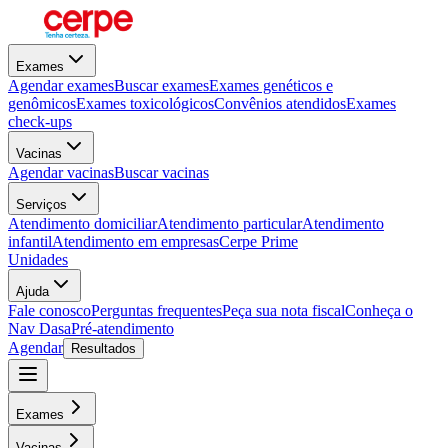
Exames
Agendar exames
Buscar exames
Exames genéticos e
genômicos
Exames toxicológicos
Convênios atendidos
Exames
check-ups
Vacinas
Agendar vacinas
Buscar vacinas
Serviços
Atendimento domiciliar
Atendimento particular
Atendimento
infantil
Atendimento em empresas
Cerpe Prime
Unidades
Ajuda
Fale conosco
Perguntas frequentes
Peça sua nota fiscal
Conheça o
Nav Dasa
Pré-atendimento
Agendar
Resultados
Exames
Vacinas