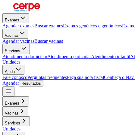
Exames
Agendar exames
Buscar exames
Exames genéticos e genômicos
Exames
Vacinas
Agendar vacinas
Buscar vacinas
Serviços
Atendimento domiciliar
Atendimento particular
Atendimento infantil
At
Unidades
Ajuda
Fale conosco
Perguntas frequentes
Peça sua nota fiscal
Conheça o Nav
Agendar
Resultados
Exames
Vacinas
Serviços
Unidades