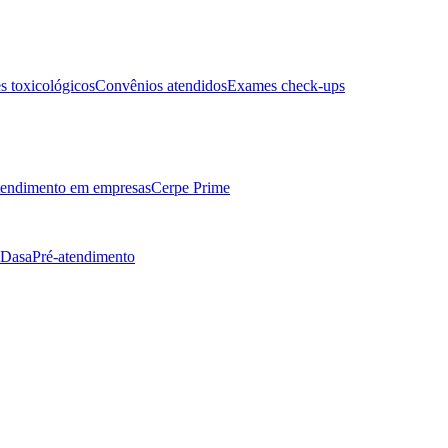
 toxicológicos
Convênios atendidos
Exames check-ups
endimento em empresas
Cerpe Prime
 Dasa
Pré-atendimento