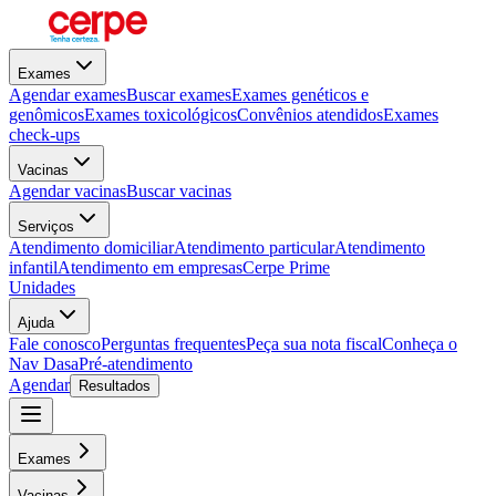
Exames
Agendar exames
Buscar exames
Exames genéticos e
genômicos
Exames toxicológicos
Convênios atendidos
Exames
check-ups
Vacinas
Agendar vacinas
Buscar vacinas
Serviços
Atendimento domiciliar
Atendimento particular
Atendimento
infantil
Atendimento em empresas
Cerpe Prime
Unidades
Ajuda
Fale conosco
Perguntas frequentes
Peça sua nota fiscal
Conheça o
Nav Dasa
Pré-atendimento
Agendar
Resultados
Exames
Vacinas