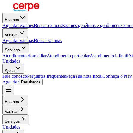
Exames
Agendar exames
Buscar exames
Exames genéticos e genômicos
Exames
Vacinas
Agendar vacinas
Buscar vacinas
Serviços
Atendimento domiciliar
Atendimento particular
Atendimento infantil
At
Unidades
Ajuda
Fale conosco
Perguntas frequentes
Peça sua nota fiscal
Conheça o Nav
Agendar
Resultados
Exames
Vacinas
Serviços
Unidades