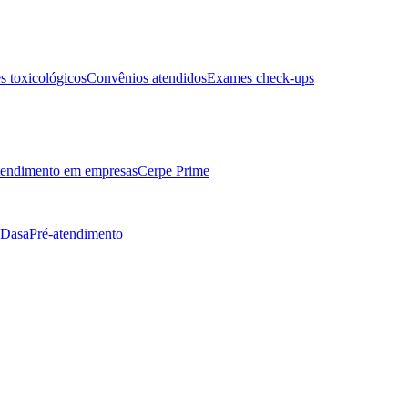
 toxicológicos
Convênios atendidos
Exames check-ups
endimento em empresas
Cerpe Prime
 Dasa
Pré-atendimento