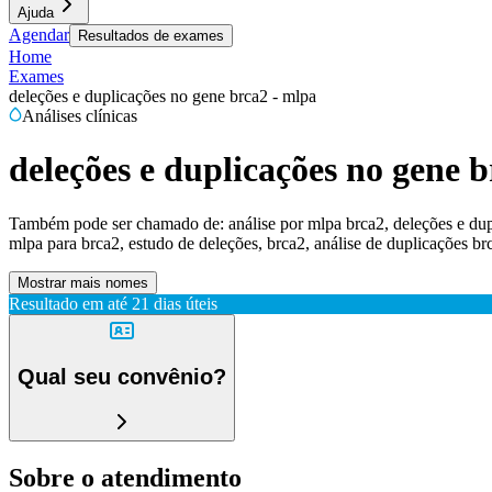
Ajuda
Agendar
Resultados de exames
Home
Exames
deleções e duplicações no gene brca2 - mlpa
Análises clínicas
deleções e duplicações no gene 
Também pode ser chamado de:
análise por mlpa brca2, deleções e du
mlpa para brca2, estudo de deleções, brca2, análise de duplicações br
Mostrar mais nomes
Resultado em até
21 dias úteis
Qual seu convênio?
Sobre o atendimento