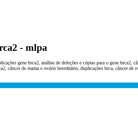
brca2 - mlpa
plicações gene brca2, análise de deleções e cópias para o gene brca2, 
ca2, câncer de mama e ovário hereditário, duplicações brca, câncer de o