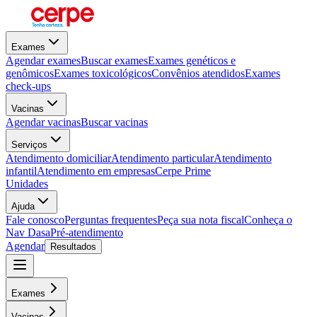
Exames
Agendar exames
Buscar exames
Exames genéticos e
genômicos
Exames toxicológicos
Convênios atendidos
Exames
check-ups
Vacinas
Agendar vacinas
Buscar vacinas
Serviços
Atendimento domiciliar
Atendimento particular
Atendimento
infantil
Atendimento em empresas
Cerpe Prime
Unidades
Ajuda
Fale conosco
Perguntas frequentes
Peça sua nota fiscal
Conheça o
Nav Dasa
Pré-atendimento
Agendar
Resultados
Exames
Vacinas