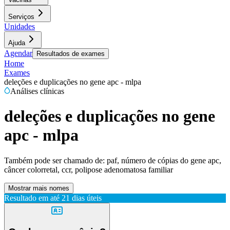
Serviços
Unidades
Ajuda
Agendar
Resultados de exames
Home
Exames
deleções e duplicações no gene apc - mlpa
Análises clínicas
deleções e duplicações no gene
apc - mlpa
Também pode ser chamado de:
paf, número de cópias do gene apc,
câncer colorretal, ccr, polipose adenomatosa familiar
Mostrar mais nomes
Resultado em até
21 dias úteis