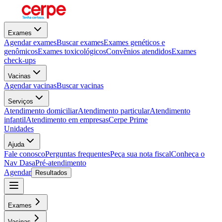
Exames
Agendar exames
Buscar exames
Exames genéticos e
genômicos
Exames toxicológicos
Convênios atendidos
Exames
check-ups
Vacinas
Agendar vacinas
Buscar vacinas
Serviços
Atendimento domiciliar
Atendimento particular
Atendimento
infantil
Atendimento em empresas
Cerpe Prime
Unidades
Ajuda
Fale conosco
Perguntas frequentes
Peça sua nota fiscal
Conheça o
Nav Dasa
Pré-atendimento
Agendar
Resultados
Exames
Vacinas