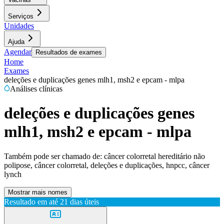
Serviços
Unidades
Ajuda
Agendar
Resultados de exames
Home
Exames
deleções e duplicações genes mlh1, msh2 e epcam - mlpa
Análises clínicas
deleções e duplicações genes
mlh1, msh2 e epcam - mlpa
Também pode ser chamado de:
câncer colorretal hereditário não
polipose, câncer colorretal, deleções e duplicações, hnpcc, câncer
lynch
Mostrar mais nomes
Resultado em até
21 dias úteis