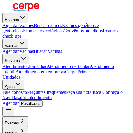
Exames
Agendar exames
Buscar exames
Exames genéticos e
genômicos
Exames toxicológicos
Convênios atendidos
Exames
check-ups
Vacinas
Agendar vacinas
Buscar vacinas
Serviços
Atendimento domiciliar
Atendimento particular
Atendimento
infantil
Atendimento em empresas
Cerpe Prime
Unidades
Ajuda
Fale conosco
Perguntas frequentes
Peça sua nota fiscal
Conheça o
Nav Dasa
Pré-atendimento
Agendar
Resultados
Exames
Vacinas