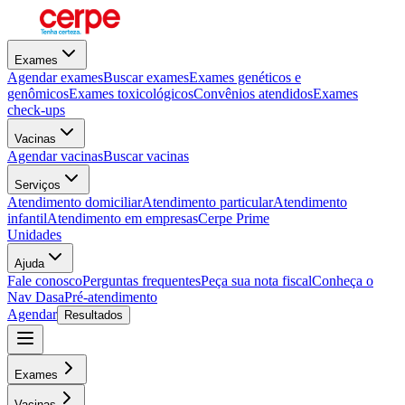
Exames
Agendar exames
Buscar exames
Exames genéticos e
genômicos
Exames toxicológicos
Convênios atendidos
Exames
check-ups
Vacinas
Agendar vacinas
Buscar vacinas
Serviços
Atendimento domiciliar
Atendimento particular
Atendimento
infantil
Atendimento em empresas
Cerpe Prime
Unidades
Ajuda
Fale conosco
Perguntas frequentes
Peça sua nota fiscal
Conheça o
Nav Dasa
Pré-atendimento
Agendar
Resultados
Exames
Vacinas