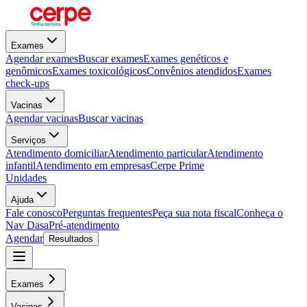
Exames
Agendar exames
Buscar exames
Exames genéticos e
genômicos
Exames toxicológicos
Convênios atendidos
Exames
check-ups
Vacinas
Agendar vacinas
Buscar vacinas
Serviços
Atendimento domiciliar
Atendimento particular
Atendimento
infantil
Atendimento em empresas
Cerpe Prime
Unidades
Ajuda
Fale conosco
Perguntas frequentes
Peça sua nota fiscal
Conheça o
Nav Dasa
Pré-atendimento
Agendar
Resultados
Exames
Vacinas