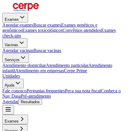
Exames
Agendar exames
Buscar exames
Exames genéticos e
genômicos
Exames toxicológicos
Convênios atendidos
Exames
check-ups
Vacinas
Agendar vacinas
Buscar vacinas
Serviços
Atendimento domiciliar
Atendimento particular
Atendimento
infantil
Atendimento em empresas
Cerpe Prime
Unidades
Ajuda
Fale conosco
Perguntas frequentes
Peça sua nota fiscal
Conheça o
Nav Dasa
Pré-atendimento
Agendar
Resultados
Exames
Vacinas