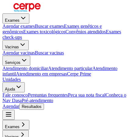
Exames
Agendar exames
Buscar exames
Exames genéticos e
genômicos
Exames toxicológicos
Convênios atendidos
Exames
check-ups
Vacinas
Agendar vacinas
Buscar vacinas
Serviços
Atendimento domiciliar
Atendimento particular
Atendimento
infantil
Atendimento em empresas
Cerpe Prime
Unidades
Ajuda
Fale conosco
Perguntas frequentes
Peça sua nota fiscal
Conheça o
Nav Dasa
Pré-atendimento
Agendar
Resultados
Exames
Vacinas