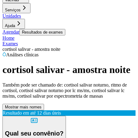
Serviços
Unidades
Ajuda
Agendar
Resultados de exames
Home
Exames
cortisol salivar - amostra noite
Análises clínicas
cortisol salivar - amostra noite
Também pode ser chamado de:
cortisol salivar noturno, ritmo de
cortisol, cortisol salivar noturno por lc ms/ms, cortisol salivar lc
ms/ms, cortisol salivar por espectrometria de massas
Mostrar mais nomes
Resultado em até
12 dias úteis
Qual seu convênio?