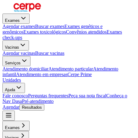
Exames
Agendar exames
Buscar exames
Exames genéticos e
genômicos
Exames toxicológicos
Convênios atendidos
Exames
check-ups
Vacinas
Agendar vacinas
Buscar vacinas
Serviços
Atendimento domiciliar
Atendimento particular
Atendimento
infantil
Atendimento em empresas
Cerpe Prime
Unidades
Ajuda
Fale conosco
Perguntas frequentes
Peça sua nota fiscal
Conheça o
Nav Dasa
Pré-atendimento
Agendar
Resultados
Exames
Vacinas