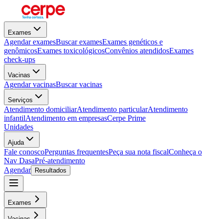
Exames
Agendar exames
Buscar exames
Exames genéticos e
genômicos
Exames toxicológicos
Convênios atendidos
Exames
check-ups
Vacinas
Agendar vacinas
Buscar vacinas
Serviços
Atendimento domiciliar
Atendimento particular
Atendimento
infantil
Atendimento em empresas
Cerpe Prime
Unidades
Ajuda
Fale conosco
Perguntas frequentes
Peça sua nota fiscal
Conheça o
Nav Dasa
Pré-atendimento
Agendar
Resultados
Exames
Vacinas