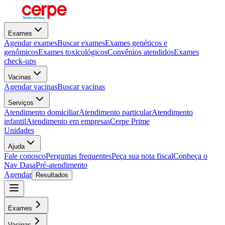
Exames
Agendar exames
Buscar exames
Exames genéticos e
genômicos
Exames toxicológicos
Convênios atendidos
Exames
check-ups
Vacinas
Agendar vacinas
Buscar vacinas
Serviços
Atendimento domiciliar
Atendimento particular
Atendimento
infantil
Atendimento em empresas
Cerpe Prime
Unidades
Ajuda
Fale conosco
Perguntas frequentes
Peça sua nota fiscal
Conheça o
Nav Dasa
Pré-atendimento
Agendar
Resultados
Exames
Vacinas