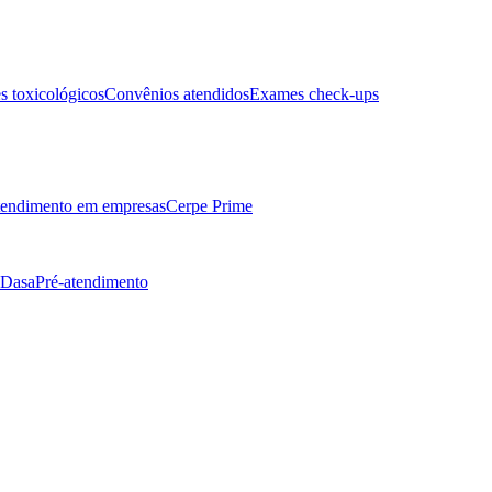
 toxicológicos
Convênios atendidos
Exames check-ups
endimento em empresas
Cerpe Prime
 Dasa
Pré-atendimento