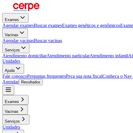
Exames
Agendar exames
Buscar exames
Exames genéticos e genômicos
Exames
Vacinas
Agendar vacinas
Buscar vacinas
Serviços
Atendimento domiciliar
Atendimento particular
Atendimento infantil
At
Unidades
Ajuda
Fale conosco
Perguntas frequentes
Peça sua nota fiscal
Conheça o Nav
Agendar
Resultados
Exames
Vacinas
Serviços
Unidades