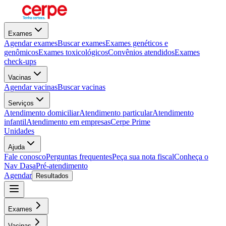
Exames
Agendar exames
Buscar exames
Exames genéticos e
genômicos
Exames toxicológicos
Convênios atendidos
Exames
check-ups
Vacinas
Agendar vacinas
Buscar vacinas
Serviços
Atendimento domiciliar
Atendimento particular
Atendimento
infantil
Atendimento em empresas
Cerpe Prime
Unidades
Ajuda
Fale conosco
Perguntas frequentes
Peça sua nota fiscal
Conheça o
Nav Dasa
Pré-atendimento
Agendar
Resultados
Exames
Vacinas