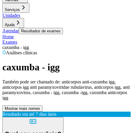
Serviços
Unidades
Ajuda
Agendar
Resultados de exames
Home
Exames
caxumba - igg
Análises clínicas
caxumba - igg
Também pode ser chamado de:
anticorpos anti-caxumba igg,
anticorpos igg anti paramyxoviridae rubulavirus, anticorpos igg, anti
paramyxovirus, caxumba - igg, caxumba -igg, caxumba anticorpos
igg
Mostrar mais nomes
Resultado em até
7 dias úteis