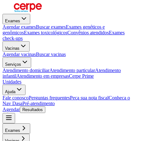
Exames
Agendar exames
Buscar exames
Exames genéticos e
genômicos
Exames toxicológicos
Convênios atendidos
Exames
check-ups
Vacinas
Agendar vacinas
Buscar vacinas
Serviços
Atendimento domiciliar
Atendimento particular
Atendimento
infantil
Atendimento em empresas
Cerpe Prime
Unidades
Ajuda
Fale conosco
Perguntas frequentes
Peça sua nota fiscal
Conheça o
Nav Dasa
Pré-atendimento
Agendar
Resultados
Exames
Vacinas