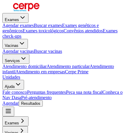
Exames
Agendar exames
Buscar exames
Exames genéticos e
genômicos
Exames toxicológicos
Convênios atendidos
Exames
check-ups
Vacinas
Agendar vacinas
Buscar vacinas
Serviços
Atendimento domiciliar
Atendimento particular
Atendimento
infantil
Atendimento em empresas
Cerpe Prime
Unidades
Ajuda
Fale conosco
Perguntas frequentes
Peça sua nota fiscal
Conheça o
Nav Dasa
Pré-atendimento
Agendar
Resultados
Exames
Vacinas