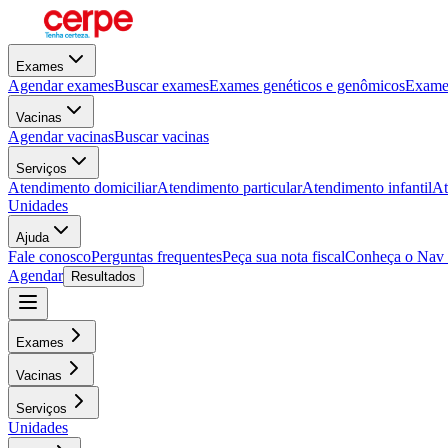
Exames
Agendar exames
Buscar exames
Exames genéticos e genômicos
Exames
Vacinas
Agendar vacinas
Buscar vacinas
Serviços
Atendimento domiciliar
Atendimento particular
Atendimento infantil
At
Unidades
Ajuda
Fale conosco
Perguntas frequentes
Peça sua nota fiscal
Conheça o Nav
Agendar
Resultados
Exames
Vacinas
Serviços
Unidades