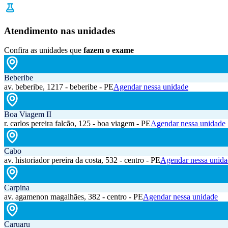
Atendimento nas unidades
Confira as unidades que
fazem o exame
Beberibe
av. beberibe, 1217 - beberibe - PE
Agendar nessa unidade
Boa Viagem II
r. carlos pereira falcão, 125 - boa viagem - PE
Agendar nessa unidade
Cabo
av. historiador pereira da costa, 532 - centro - PE
Agendar nessa unida
Carpina
av. agamenon magalhães, 382 - centro - PE
Agendar nessa unidade
Caruaru