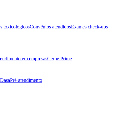
 toxicológicos
Convênios atendidos
Exames check-ups
endimento em empresas
Cerpe Prime
 Dasa
Pré-atendimento