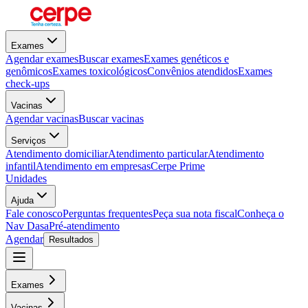
Exames
Agendar exames
Buscar exames
Exames genéticos e
genômicos
Exames toxicológicos
Convênios atendidos
Exames
check-ups
Vacinas
Agendar vacinas
Buscar vacinas
Serviços
Atendimento domiciliar
Atendimento particular
Atendimento
infantil
Atendimento em empresas
Cerpe Prime
Unidades
Ajuda
Fale conosco
Perguntas frequentes
Peça sua nota fiscal
Conheça o
Nav Dasa
Pré-atendimento
Agendar
Resultados
Exames
Vacinas