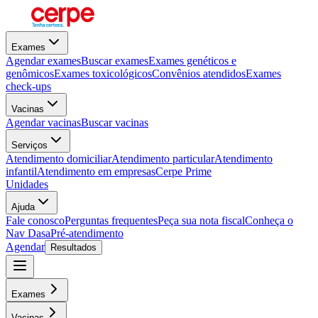
Exames
Agendar exames
Buscar exames
Exames genéticos e
genômicos
Exames toxicológicos
Convênios atendidos
Exames
check-ups
Vacinas
Agendar vacinas
Buscar vacinas
Serviços
Atendimento domiciliar
Atendimento particular
Atendimento
infantil
Atendimento em empresas
Cerpe Prime
Unidades
Ajuda
Fale conosco
Perguntas frequentes
Peça sua nota fiscal
Conheça o
Nav Dasa
Pré-atendimento
Agendar
Resultados
Exames
Vacinas