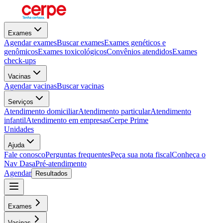
Exames
Agendar exames
Buscar exames
Exames genéticos e
genômicos
Exames toxicológicos
Convênios atendidos
Exames
check-ups
Vacinas
Agendar vacinas
Buscar vacinas
Serviços
Atendimento domiciliar
Atendimento particular
Atendimento
infantil
Atendimento em empresas
Cerpe Prime
Unidades
Ajuda
Fale conosco
Perguntas frequentes
Peça sua nota fiscal
Conheça o
Nav Dasa
Pré-atendimento
Agendar
Resultados
Exames
Vacinas