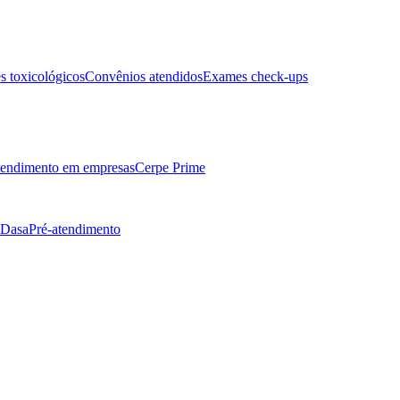
 toxicológicos
Convênios atendidos
Exames check-ups
endimento em empresas
Cerpe Prime
 Dasa
Pré-atendimento