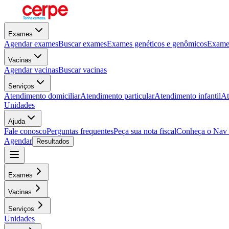
Exames
Agendar exames
Buscar exames
Exames genéticos e genômicos
Exames
Vacinas
Agendar vacinas
Buscar vacinas
Serviços
Atendimento domiciliar
Atendimento particular
Atendimento infantil
At
Unidades
Ajuda
Fale conosco
Perguntas frequentes
Peça sua nota fiscal
Conheça o Nav
Agendar
Resultados
Exames
Vacinas
Serviços
Unidades