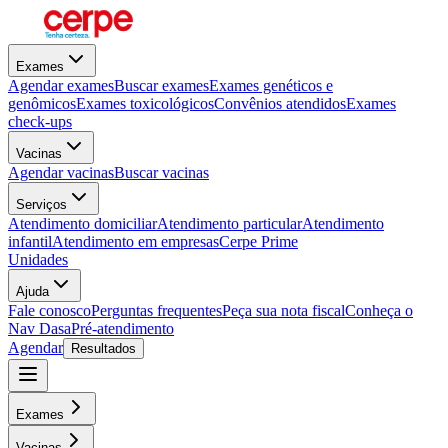
Exames
Agendar exames
Buscar exames
Exames genéticos e
genômicos
Exames toxicológicos
Convênios atendidos
Exames
check-ups
Vacinas
Agendar vacinas
Buscar vacinas
Serviços
Atendimento domiciliar
Atendimento particular
Atendimento
infantil
Atendimento em empresas
Cerpe Prime
Unidades
Ajuda
Fale conosco
Perguntas frequentes
Peça sua nota fiscal
Conheça o
Nav Dasa
Pré-atendimento
Agendar
Resultados
Exames
Vacinas