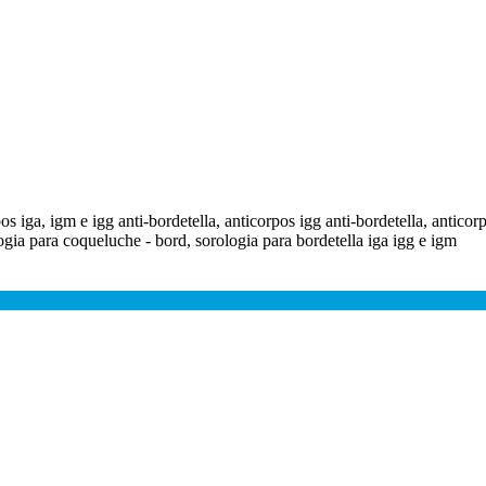
pos iga, igm e igg anti-bordetella, anticorpos igg anti-bordetella, anticor
ogia para coqueluche - bord, sorologia para bordetella iga igg e igm