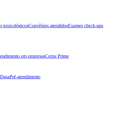
 toxicológicos
Convênios atendidos
Exames check-ups
endimento em empresas
Cerpe Prime
 Dasa
Pré-atendimento