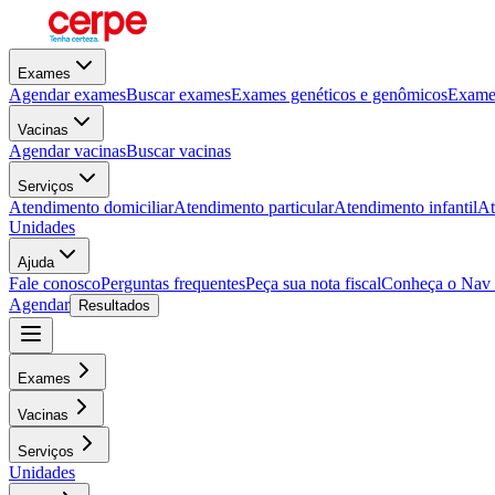
Exames
Agendar exames
Buscar exames
Exames genéticos e genômicos
Exames
Vacinas
Agendar vacinas
Buscar vacinas
Serviços
Atendimento domiciliar
Atendimento particular
Atendimento infantil
At
Unidades
Ajuda
Fale conosco
Perguntas frequentes
Peça sua nota fiscal
Conheça o Nav
Agendar
Resultados
Exames
Vacinas
Serviços
Unidades