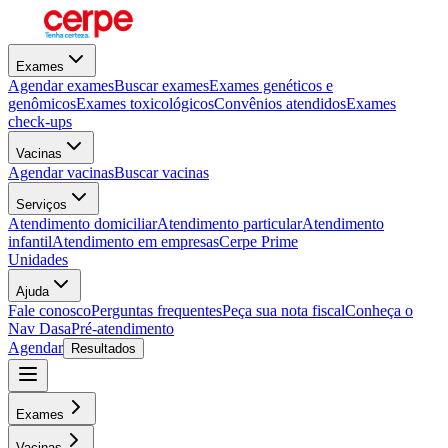
Exames
Agendar exames
Buscar exames
Exames genéticos e
genômicos
Exames toxicológicos
Convênios atendidos
Exames
check-ups
Vacinas
Agendar vacinas
Buscar vacinas
Serviços
Atendimento domiciliar
Atendimento particular
Atendimento
infantil
Atendimento em empresas
Cerpe Prime
Unidades
Ajuda
Fale conosco
Perguntas frequentes
Peça sua nota fiscal
Conheça o
Nav Dasa
Pré-atendimento
Agendar
Resultados
Exames
Vacinas