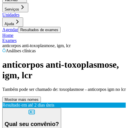
Serviços
Unidades
Ajuda
Agendar
Resultados de exames
Home
Exames
anticorpos anti-toxoplasmose, igm, lcr
Análises clínicas
anticorpos anti-toxoplasmose,
igm, lcr
Também pode ser chamado de:
toxoplasmose - anticorpos igm no lcr
Mostrar mais nomes
Resultado em até
2 dias úteis
Qual seu convênio?