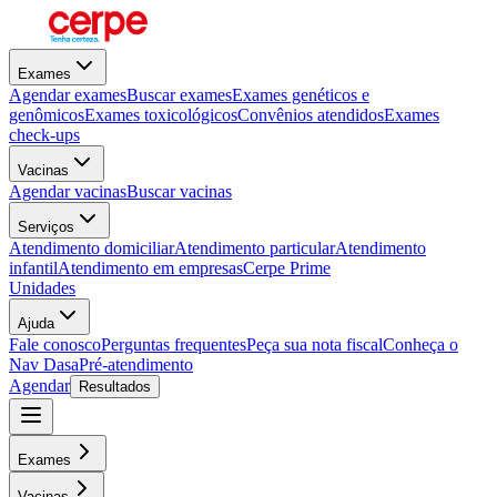
Exames
Agendar exames
Buscar exames
Exames genéticos e
genômicos
Exames toxicológicos
Convênios atendidos
Exames
check-ups
Vacinas
Agendar vacinas
Buscar vacinas
Serviços
Atendimento domiciliar
Atendimento particular
Atendimento
infantil
Atendimento em empresas
Cerpe Prime
Unidades
Ajuda
Fale conosco
Perguntas frequentes
Peça sua nota fiscal
Conheça o
Nav Dasa
Pré-atendimento
Agendar
Resultados
Exames
Vacinas