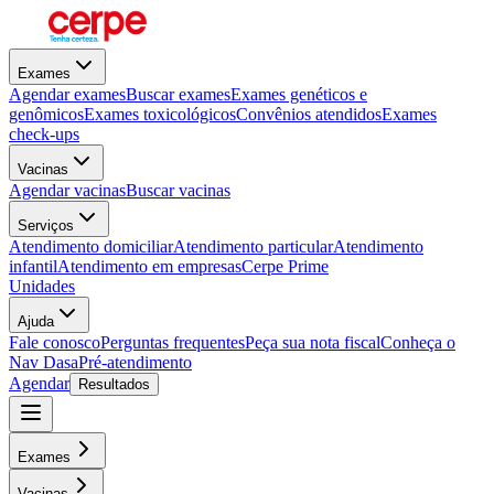
Exames
Agendar exames
Buscar exames
Exames genéticos e
genômicos
Exames toxicológicos
Convênios atendidos
Exames
check-ups
Vacinas
Agendar vacinas
Buscar vacinas
Serviços
Atendimento domiciliar
Atendimento particular
Atendimento
infantil
Atendimento em empresas
Cerpe Prime
Unidades
Ajuda
Fale conosco
Perguntas frequentes
Peça sua nota fiscal
Conheça o
Nav Dasa
Pré-atendimento
Agendar
Resultados
Exames
Vacinas