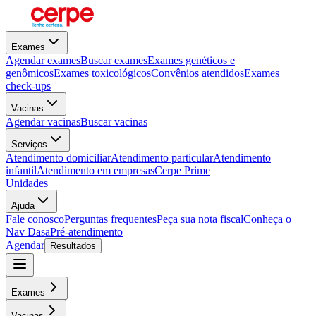
Exames
Agendar exames
Buscar exames
Exames genéticos e
genômicos
Exames toxicológicos
Convênios atendidos
Exames
check-ups
Vacinas
Agendar vacinas
Buscar vacinas
Serviços
Atendimento domiciliar
Atendimento particular
Atendimento
infantil
Atendimento em empresas
Cerpe Prime
Unidades
Ajuda
Fale conosco
Perguntas frequentes
Peça sua nota fiscal
Conheça o
Nav Dasa
Pré-atendimento
Agendar
Resultados
Exames
Vacinas