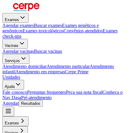
Exames
Agendar exames
Buscar exames
Exames genéticos e
genômicos
Exames toxicológicos
Convênios atendidos
Exames
check-ups
Vacinas
Agendar vacinas
Buscar vacinas
Serviços
Atendimento domiciliar
Atendimento particular
Atendimento
infantil
Atendimento em empresas
Cerpe Prime
Unidades
Ajuda
Fale conosco
Perguntas frequentes
Peça sua nota fiscal
Conheça o
Nav Dasa
Pré-atendimento
Agendar
Resultados
Exames
Vacinas