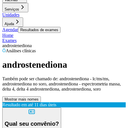
Serviços
Unidades
Ajuda
Agendar
Resultados de exames
Home
Exames
androstenediona
Análises clínicas
androstenediona
Também pode ser chamado de:
androstenediona - lc/ms/ms,
androstenediona no soro, androstenediona - espectrometria massa,
delta 4, delta 4 androstenediona, androstenediona, soro
Mostrar mais nomes
Resultado em até
11 dias úteis
Qual seu convênio?