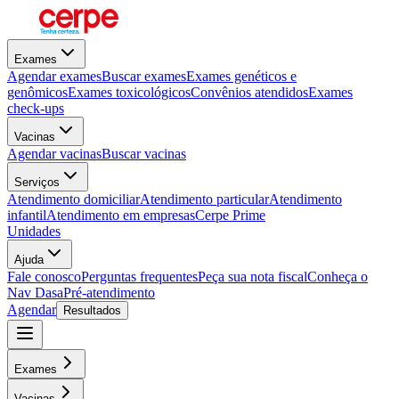
Exames
Agendar exames
Buscar exames
Exames genéticos e
genômicos
Exames toxicológicos
Convênios atendidos
Exames
check-ups
Vacinas
Agendar vacinas
Buscar vacinas
Serviços
Atendimento domiciliar
Atendimento particular
Atendimento
infantil
Atendimento em empresas
Cerpe Prime
Unidades
Ajuda
Fale conosco
Perguntas frequentes
Peça sua nota fiscal
Conheça o
Nav Dasa
Pré-atendimento
Agendar
Resultados
Exames
Vacinas