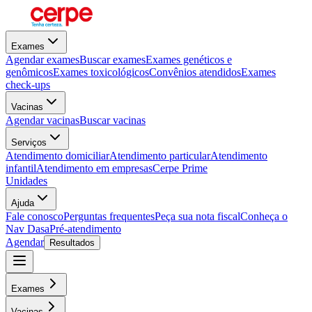
Exames
Agendar exames
Buscar exames
Exames genéticos e
genômicos
Exames toxicológicos
Convênios atendidos
Exames
check-ups
Vacinas
Agendar vacinas
Buscar vacinas
Serviços
Atendimento domiciliar
Atendimento particular
Atendimento
infantil
Atendimento em empresas
Cerpe Prime
Unidades
Ajuda
Fale conosco
Perguntas frequentes
Peça sua nota fiscal
Conheça o
Nav Dasa
Pré-atendimento
Agendar
Resultados
Exames
Vacinas