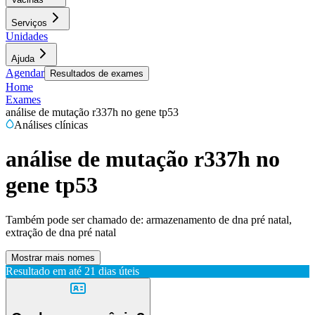
Serviços
Unidades
Ajuda
Agendar
Resultados de exames
Home
Exames
análise de mutação r337h no gene tp53
Análises clínicas
análise de mutação r337h no
gene tp53
Também pode ser chamado de:
armazenamento de dna pré natal,
extração de dna pré natal
Mostrar mais nomes
Resultado em até
21 dias úteis