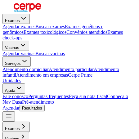
Exames
Agendar exames
Buscar exames
Exames genéticos e
genômicos
Exames toxicológicos
Convênios atendidos
Exames
check-ups
Vacinas
Agendar vacinas
Buscar vacinas
Serviços
Atendimento domiciliar
Atendimento particular
Atendimento
infantil
Atendimento em empresas
Cerpe Prime
Unidades
Ajuda
Fale conosco
Perguntas frequentes
Peça sua nota fiscal
Conheça o
Nav Dasa
Pré-atendimento
Agendar
Resultados
Exames
Vacinas