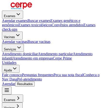
Exames
Agendar exames
Buscar exames
Exames genéticos e
genômicos
Exames toxicológicos
Convênios atendidos
Exames
check-ups
Vacinas
Agendar vacinas
Buscar vacinas
Serviços
Atendimento domiciliar
Atendimento particular
Atendimento
infantil
Atendimento em empresas
Cerpe Prime
Unidades
Ajuda
Fale conosco
Perguntas frequentes
Peça sua nota fiscal
Conheça o
Nav Dasa
Pré-atendimento
Agendar
Resultados
Exames
Vacinas