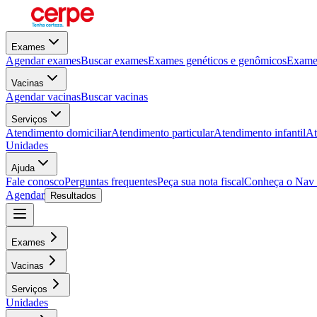
Exames
Agendar exames
Buscar exames
Exames genéticos e genômicos
Exames
Vacinas
Agendar vacinas
Buscar vacinas
Serviços
Atendimento domiciliar
Atendimento particular
Atendimento infantil
At
Unidades
Ajuda
Fale conosco
Perguntas frequentes
Peça sua nota fiscal
Conheça o Nav
Agendar
Resultados
Exames
Vacinas
Serviços
Unidades