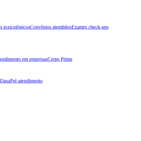
 toxicológicos
Convênios atendidos
Exames check-ups
endimento em empresas
Cerpe Prime
 Dasa
Pré-atendimento